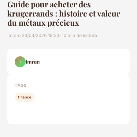
Guide pour acheter des
krugerrands : histoire et valeur
du métaux précieux
Imran
•
24/04/2026 19:33
•
10 min de lecture
Imran
I
TAGS
finance