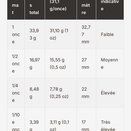
(31,1
indicativ
ma
s
mèt
g/once)
e
t
total
re
1
32,7
33,9
31,10 g (1
onc
7
Faible
3 g
oz)
e
mm
1/2
16,97
15,55 g
27
Moyenn
onc
g
(0,5 oz)
mm
e
e
1/4
8,48
7,78 g
22
onc
Élevée
g
(0,25 oz)
mm
e
1/10
e
3,39
3,11 g (0,1
17
Très
onc
g
oz)
mm
élevée