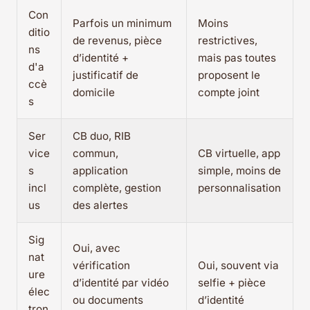
Con
Parfois un minimum
Moins
ditio
de revenus, pièce
restrictives,
ns
d’identité +
mais pas toutes
d'a
justificatif de
proposent le
ccè
domicile
compte joint
s
Ser
CB duo, RIB
vice
commun,
CB virtuelle, app
s
application
simple, moins de
incl
complète, gestion
personnalisation
us
des alertes
Sig
Oui, avec
nat
vérification
Oui, souvent via
ure
d’identité par vidéo
selfie + pièce
élec
ou documents
d’identité
tron