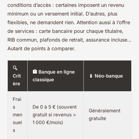
conditions d’accès : certaines imposent un revenu
minimum ou un versement initial. D’autres, plus
flexibles, ne demandent rien. Attention aussi à l’offre
de services : carte bancaire pour chaque titulaire,
RIB commun, plafonds de retrait, assurance incluse…
Autant de points à comparer.
🔍
🏦 Banque en ligne
Crit
📱 Néo-banque
classique
ère
Frai
s
De 0 à 5 € (souvent
Généralement
men
gratuit si revenus >
gratuite
suel
1 000 €/mois)
s